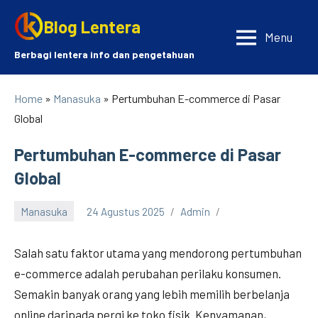
Skip
Blog Lentera
to
Menu
content
Berbagi lentera info dan pengetahuan
Home
»
Manasuka
» Pertumbuhan E-commerce di Pasar
Global
Pertumbuhan E-commerce di Pasar
Global
Manasuka
24 Agustus 2025
Admin
Salah satu faktor utama yang mendorong pertumbuhan
e-commerce adalah perubahan perilaku konsumen.
Semakin banyak orang yang lebih memilih berbelanja
online daripada pergi ke toko fisik. Kenyamanan,