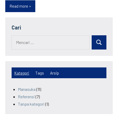
Read more
Game
The
Elder
Cari
Scrolls
VI
Kategori
Tags
Arsip
Manasuka
(11)
Referensi
(7)
Tanpa kategori
(1)