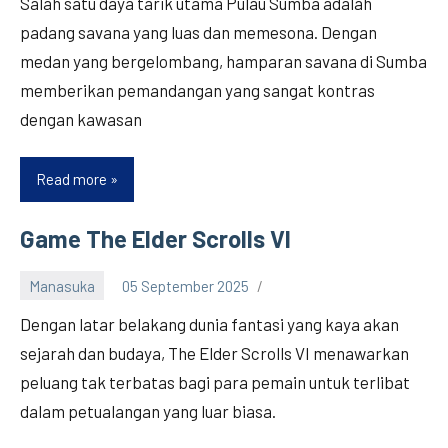
Salah satu daya tarik utama Pulau Sumba adalah
padang savana yang luas dan memesona. Dengan
medan yang bergelombang, hamparan savana di Sumba
memberikan pemandangan yang sangat kontras
dengan kawasan
Read more
Wisata
Alam
Pulau
Game The Elder Scrolls VI
Sumba
Manasuka
05 September 2025
Dengan latar belakang dunia fantasi yang kaya akan
sejarah dan budaya, The Elder Scrolls VI menawarkan
peluang tak terbatas bagi para pemain untuk terlibat
dalam petualangan yang luar biasa.