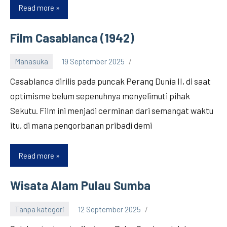
Read more
Film
Anime
Bocchi
Film Casablanca (1942)
the
Rock
Manasuka
19 September 2025
Casablanca dirilis pada puncak Perang Dunia II, di saat
optimisme belum sepenuhnya menyelimuti pihak
Sekutu. Film ini menjadi cerminan dari semangat waktu
itu, di mana pengorbanan pribadi demi
Read more
Film
Casablanca
(1942)
Wisata Alam Pulau Sumba
Tanpa kategori
12 September 2025