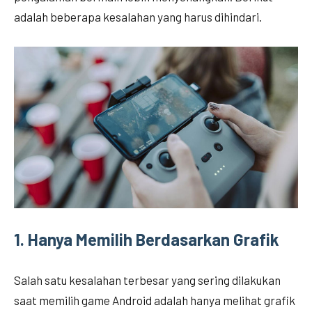
adalah beberapa kesalahan yang harus dihindari.
1. Hanya Memilih Berdasarkan Grafik
Salah satu kesalahan terbesar yang sering dilakukan
saat memilih game Android adalah hanya melihat grafik