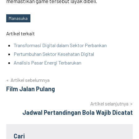
memastikan game tersebut layak dibeli.
Manasuka
Tags
Artikel terkait
Transformasi Digital dalam Sektor Perbankan
Pertumbuhan Sektor Kesehatan Digital
Analisis Pasar Energi Terbarukan
Artikel sebelumnya
Post
Film Jalan Pulang
navigation
Artikel selanjutnya
Jadwal Pertandingan Bola Wajib Dicatat
Cari