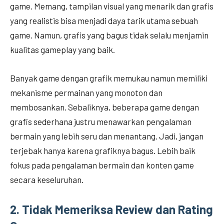
game. Memang, tampilan visual yang menarik dan grafis
yang realistis bisa menjadi daya tarik utama sebuah
game. Namun, grafis yang bagus tidak selalu menjamin
kualitas gameplay yang baik.
Banyak game dengan grafik memukau namun memiliki
mekanisme permainan yang monoton dan
membosankan. Sebaliknya, beberapa game dengan
grafis sederhana justru menawarkan pengalaman
bermain yang lebih seru dan menantang. Jadi, jangan
terjebak hanya karena grafiknya bagus. Lebih baik
fokus pada pengalaman bermain dan konten game
secara keseluruhan.
2. Tidak Memeriksa Review dan Rating