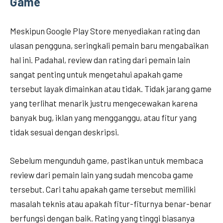
Game
Meskipun Google Play Store menyediakan rating dan
ulasan pengguna, seringkali pemain baru mengabaikan
hal ini. Padahal, review dan rating dari pemain lain
sangat penting untuk mengetahui apakah game
tersebut layak dimainkan atau tidak. Tidak jarang game
yang terlihat menarik justru mengecewakan karena
banyak bug, iklan yang mengganggu, atau fitur yang
tidak sesuai dengan deskripsi.
Sebelum mengunduh game, pastikan untuk membaca
review dari pemain lain yang sudah mencoba game
tersebut. Cari tahu apakah game tersebut memiliki
masalah teknis atau apakah fitur-fiturnya benar-benar
berfungsi dengan baik. Rating yang tinggi biasanya