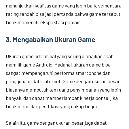
menunjukkan kualitas game yang lebih baik, sementara
rating rendah bisa jadi pertanda bahwa game tersebut
tidak memenuhi ekspektasi pemain.
3. Mengabaikan Ukuran Game
Ukuran game adalah hal yang sering diabaikan saat
memilih game Android. Padahal, ukuran game bisa
sangat mempengaruhi performa smartphone dan
penggunaan data internet. Game dengan ukuran besar
biasanya membutuhkan ruang penyimpanan yang lebih
banyak, dan dapat memperlambat kinerja ponsel jika
tidak memiliki spesifikasi yang cukup tinggi.
Selain itu, game dengan ukuran besar juga dapat