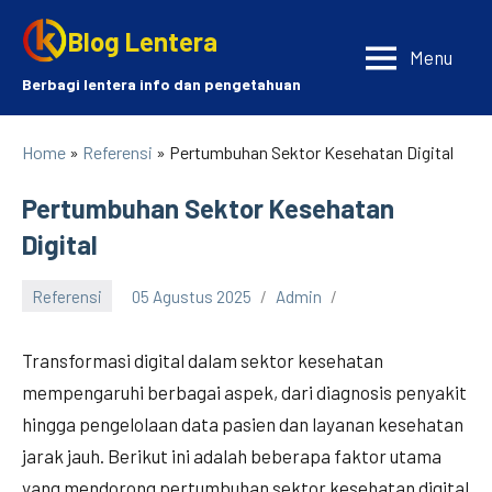
Skip
Blog Lentera
to
Menu
content
Berbagi lentera info dan pengetahuan
Home
»
Referensi
» Pertumbuhan Sektor Kesehatan Digital
Pertumbuhan Sektor Kesehatan
Digital
Referensi
05 Agustus 2025
Admin
Transformasi digital dalam sektor kesehatan
mempengaruhi berbagai aspek, dari diagnosis penyakit
hingga pengelolaan data pasien dan layanan kesehatan
jarak jauh. Berikut ini adalah beberapa faktor utama
yang mendorong pertumbuhan sektor kesehatan digital