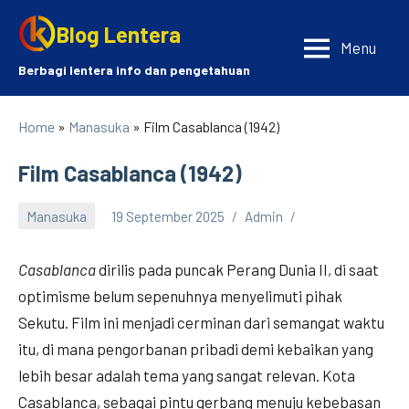
Skip
Blog Lentera
to
Menu
content
Berbagi lentera info dan pengetahuan
Home
»
Manasuka
» Film Casablanca (1942)
Film Casablanca (1942)
Manasuka
19 September 2025
Admin
Casablanca
dirilis pada puncak Perang Dunia II, di saat
optimisme belum sepenuhnya menyelimuti pihak
Sekutu. Film ini menjadi cerminan dari semangat waktu
itu, di mana pengorbanan pribadi demi kebaikan yang
lebih besar adalah tema yang sangat relevan. Kota
Casablanca, sebagai pintu gerbang menuju kebebasan