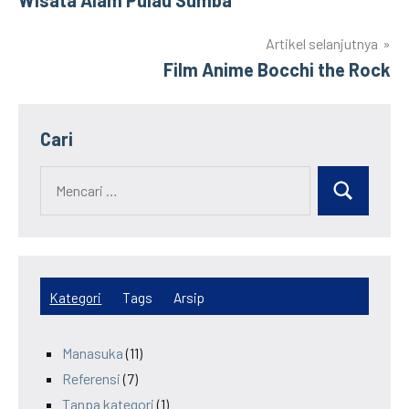
Post
Wisata Alam Pulau Sumba
navigation
Artikel selanjutnya
Film Anime Bocchi the Rock
Cari
Kategori
Tags
Arsip
Manasuka
(11)
Referensi
(7)
Tanpa kategori
(1)